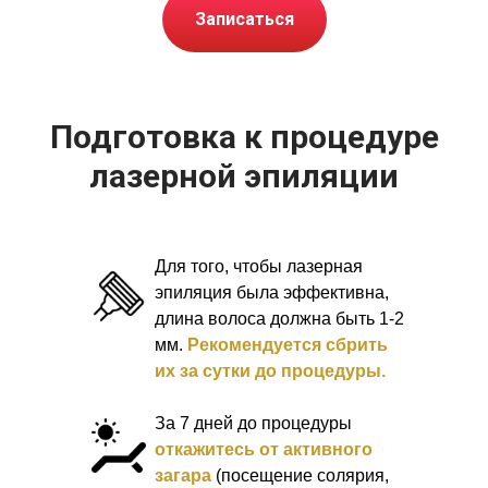
Инструменты проходят
Записаться
несколько этапов
стерилизации.
Обеспечим комфорт и
конфиденциальность.
Подготовка к процедуре
лазерной эпиляции
Записаться на процедуру
Для того, чтобы лазерная
эпиляция была эффективна,
длина волоса должна быть 1-2
мм.
Рекомендуется сбрить
их за сутки до процедуры.
После прохождения лазерной
За 7 дней до процедуры
эпиляции есть несколько простых
откажитесь от активного
рекомендаций по уходу за кожей:
загара
(посещение солярия,