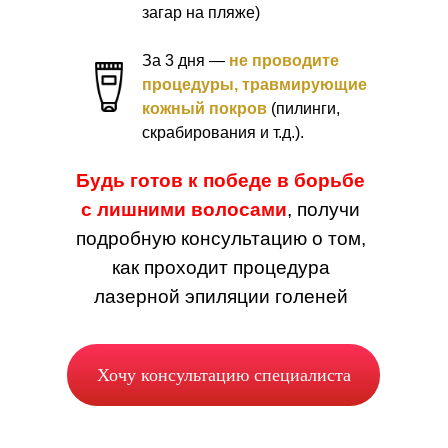
загар на пляже)
Для восстановления покрова и
предотвращения раздражений,
За 3 дня —
не проводите
используйте успокаивающие
процедуры, травмирующие
кремы в течение 2-5 дней
кожный покров
(пилинги,
(подойдёт простой бепантен
скрабирования и т.д.).
или его аналоги).
Будь готов к победе в борьбе
Воздержитесь от загара на 2
с лишними волосами
, получи
недели.
подробную консультацию о том,
В течение 3 дней после
как проходит процедура
процедуры исключите баню и
лазерной эпиляции голеней
горячую ванну.
Чтобы поры “дышали”, не
стоит использовать масла для
Хочу консультацию специалиста
тела. Крема - можно.