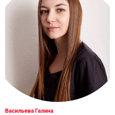
ИП Арбатова Татьяна Васильевна
ИНН 583600655464
Пенза, улица Московская, 67
Ежедневно с 09:00 до 21:00
+7 (8412) 50 01 07
Версия для
слабовидящих
Написать директору
Васильева Галина