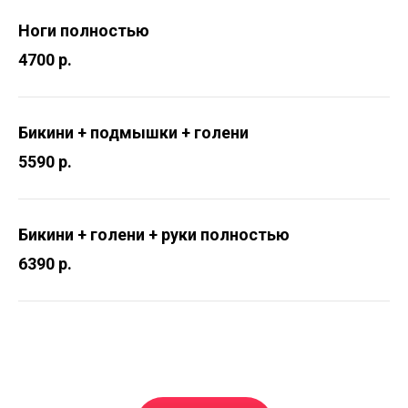
Ноги полностью
4700 р.
Бикини + подмышки + голени
5590 р.
Бикини + голени + руки полностью
6390 р.
Процедуры проводят
профессионалы с
медицинским образованием.
В помещении соблюдаются
все стандарты качества.