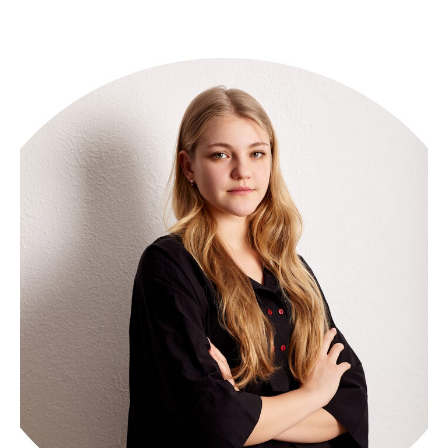
ЛАЗЕРНАЯ
ПОЛЕЗНАЯ
ЭПИЛЯЦИЯ
ИНФОРМАЦИЯ
Лазерная эпиляция
О нас
для женщин
Отзывы
Лазерная эпиляция
Контакты
для мужчин
Оборудование
Цены
Вопрос-ответ
Противопоказания
Подарочные
сертификаты
Специалисты
БЛОГ / НОВОСТИ
*Имеются противопоказания, необходима консультация
специалиста
Политика
конфиденциальности
Поиск по сайту
Все права защищены
Оставляя заявку на сайте вы соглашаетесь условиями политики