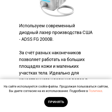
Используем современный
диодный лазер производства США
- ADSS FG 2000B.
За счёт разных наконечников
позволяет работать на больших
площадях кожи и маленьких
участках тела. Идеально для
качественного удаления волос в
любой зоне.
На сайте используются cookie-файлы. Продолжая пользоваться сайтом,
Вы даете согласие на их использование. Подробнее в
Политике
.
После процедуры не отрастают
ПРИНЯТЬ
более тёмные и грубые волосы.